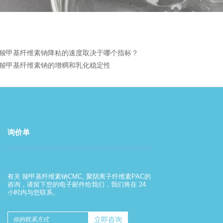
羧甲基纤维素钠降粘的速度取决于哪个指标？
羧甲基纤维素钠的增稠和乳化稳定性
询价单
羧甲基纤维素钠的使用方法
有关 羧甲基纤维素钠CMC, 聚阴离子纤维素PAC的
2022-08-01
咨询，请留下您的电子邮件给我们，我们将在 24
小时内与您联系。
羧甲基纤维素钠的使用方法