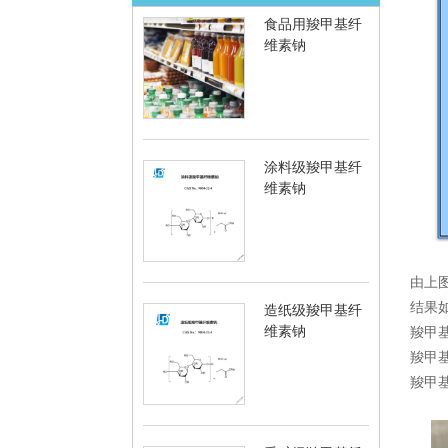
食品用羧甲基纤
维素钠
涂料级羧甲基纤
维素钠
由上
结果
造纸级羧甲基纤
维素钠
羧甲
羧甲
羧甲