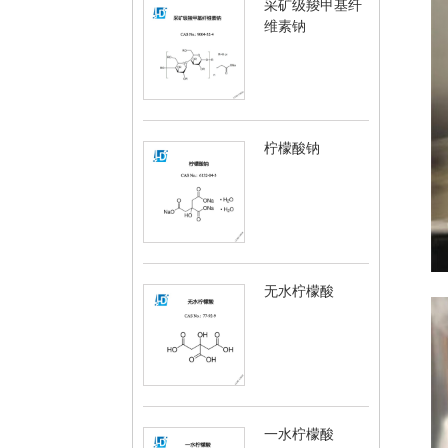
采矿级羧甲基纤
维素钠
柠檬酸钠
无水柠檬酸
一水柠檬酸