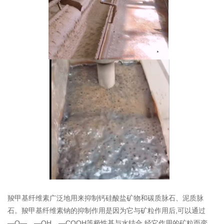
羧甲基纤维素⼴泛地⽤来抑制钙硅酸盐矿物和碳质脉⽯、泥质脉
⽯。羧甲基纤维素钠的抑制作⽤是因为它与矿粒作⽤后,可以通过
—O—、—OH、—COOH等极性基与⽔结合,经它作⽤的矿粒⽽变