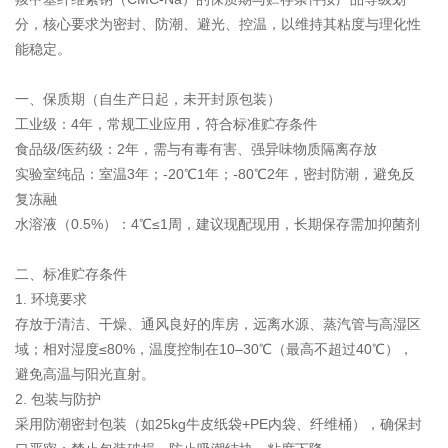
分，核心要求为密封、防潮、避光、控温，以维持其粘度与理化性
能稳定。
一、保质期（自生产日起，未开封原包装）
工业级：4年，常规工业应用，符合标准贮存条件
食品级/医药级：2年，需与有毒有害、强异味物质隔离存放
实验室纯品：室温3年；-20℃1年；-80℃2年，密封防潮，避免反
复冻融
水溶液（0.5%）：4℃≤1周，建议现配现用，长期保存需加抑菌剂
二、标准贮存条件
1. 环境要求
存放于清洁、干燥、通风良好的库房，远离水源、蒸汽管与高湿区
域；相对湿度≤80%，温度控制在10–30℃（最高不超过40℃），
避免高温与阳光直射。
2. 包装与防护
采用防潮密封包装（如25kg牛皮纸袋+PE内袋、纤维桶），确保封