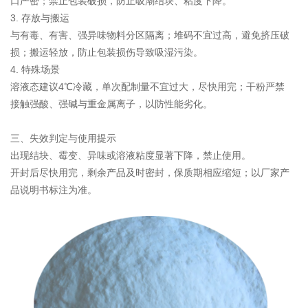
口严密；禁止包装破损，防止吸潮结块、粘度下降。
3. 存放与搬运
与有毒、有害、强异味物料分区隔离；堆码不宜过高，避免挤压破
损；搬运轻放，防止包装损伤导致吸湿污染。
4. 特殊场景
溶液态建议4℃冷藏，单次配制量不宜过大，尽快用完；干粉严禁
接触强酸、强碱与重金属离子，以防性能劣化。
三、失效判定与使用提示
出现结块、霉变、异味或溶液粘度显著下降，禁止使用。
开封后尽快用完，剩余产品及时密封，保质期相应缩短；以厂家产
品说明书标注为准。