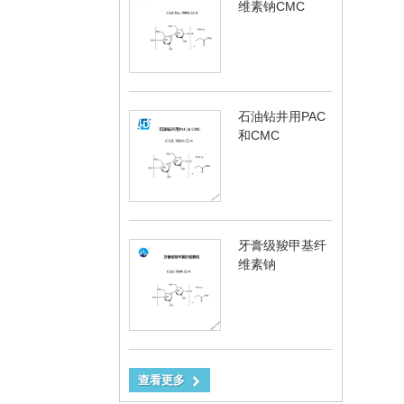
维素钠CMC
石油钻井用PAC
和CMC
牙膏级羧甲基纤
维素钠
查看更多