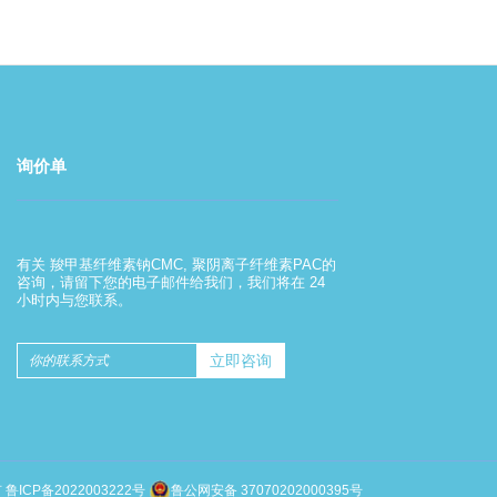
询价单
羧甲基纤维素钠的使用方法
有关 羧甲基纤维素钠CMC, 聚阴离子纤维素PAC的
2022-08-01
咨询，请留下您的电子邮件给我们，我们将在 24
小时内与您联系。
羧甲基纤维素钠的使用方法
有
鲁ICP备2022003222号
鲁公网安备 37070202000395号