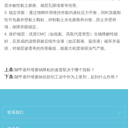
层水敏性黏土膨胀、储层孔隙堵塞等伤害。
3. 稳定井眼：通过增稠作用维持井眼内液柱压力平衡，同时其吸附
性可包裹井壁黏土颗粒，抑制黏土水化膨胀和分散，防止井壁坍
塌，保障井眼稳定。
4. 保护储层：优质CMC（如低黏、高取代度类型）生物降解性较
好，且形成的滤饼易被后续作业液（如压裂液、返排液）破坏并返
排，对储层渗透率的伤害极低，能最大程度保留油气产能。
上条:
羧甲基纤维素钠降粘的速度取决于哪个指标？
下条:
羧甲基纤维素钠在纺织工业中作为上浆剂，起到什么作用？
联系我们