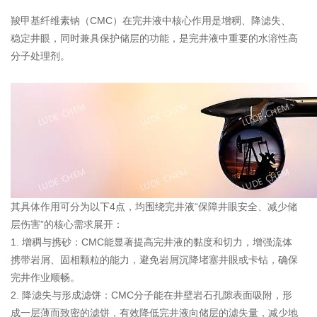
羧甲基纤维素钠（CMC）在完井液中核心作用是增稠、降滤失、
稳定井眼，同时兼具保护储层的功能，是完井液中重要的水溶性高
分子处理剂。
其具体作用可分为以下4点，均围绕完井液“保障井眼安全、减少储
层伤害”的核心需求展开：
1. 增稠与携砂：CMC能显著提高完井液的黏度和切力，增强流体
携带岩屑、固相颗粒的能力，避免岩屑沉降堵塞井眼或卡钻，确保
完井作业顺畅。
2. 降滤失与形成滤饼：CMC分子能在井壁岩石孔隙表面吸附，形
成一层薄而致密的滤饼，有效降低完井液向储层的滤失量，减少地