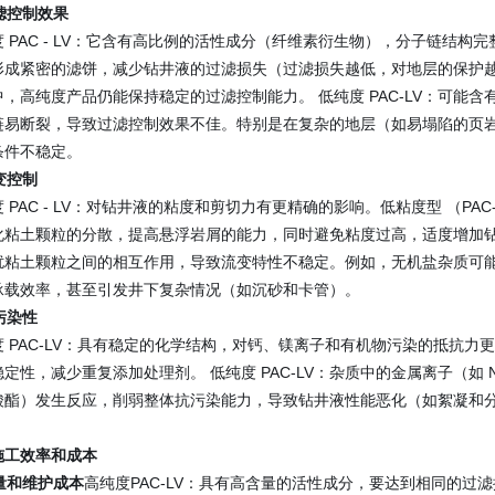
过滤控制效果
度 PAC - LV：它含有高比例的活性成分（纤维素衍生物），分子链结
形成紧密的滤饼，减少钻井液的过滤损失（过滤损失越低，对地层的保护越好
中，高纯度产品仍能保持稳定的过滤控制能力。 低纯度 PAC-LV：可能
链易断裂，导致过滤控制效果不佳。特别是在复杂的地层（如易塌陷的页
条件不稳定。
流变控制
 PAC - LV：对钻井液的粘度和剪切力有更精确的影响。低粘度型 （PA
粘土颗粒的分散，提高悬浮岩屑的能力，同时避免粘度过高，适度增加钻井液的
扰粘土颗粒之间的相互作用，导致流变特性不稳定。例如，无机盐杂质可
承载效率，甚至引发井下复杂情况（如沉砂和卡管）。
抗污染性
度 PAC-LV：具有稳定的化学结构，对钙、镁离子和有机物污染的抵抗
定性，减少重复添加处理剂。 低纯度 PAC-LV：杂质中的金属离子（如 
酸酯）发生反应，削弱整体抗污染能力，导致钻井液性能恶化（如絮凝和
施工效率和成本
用量和维护成本
高纯度PAC-LV：具有高含量的活性成分，要达到相同的过