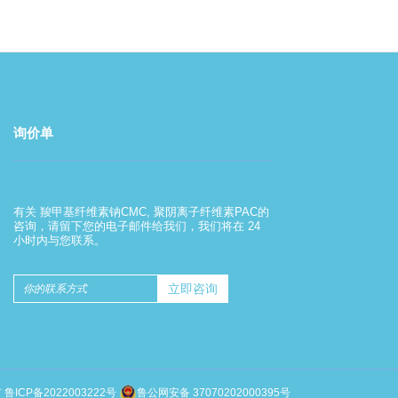
询价单
羧甲基纤维素钠的使用方法
有关 羧甲基纤维素钠CMC, 聚阴离子纤维素PAC的
2022-08-01
咨询，请留下您的电子邮件给我们，我们将在 24
小时内与您联系。
羧甲基纤维素钠的使用方法
有
鲁ICP备2022003222号
鲁公网安备 37070202000395号