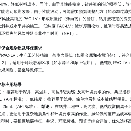
-50%，降低材料成本。同时，由于其性能稳定，钻井液的维护频率低，节省
才能达到预期效果，由于性能波动，可能需要频繁调整配方（如添加过滤
井下风险
高纯度 PAC-LV：形成质量好（薄而韧）的滤饼，钻井液稳定的
大斜井或水平井的施工。 低纯度 PAC-LV：滤饼厚而松散，跳闸时容易
循环损失的风险并延长非生产时间 （NPT）。
环保合规
杂质及环保要求
PAC-LV：生产工艺较精细，杂质含量低（如重金属和残留溶剂），符合环保钻井
03-2），适用于环境敏感区域（如水源区和海上钻井）。 低纯度 PAC-
合规风险，甚至导致停工。
推荐应用场景
度： 推荐用于深井、高温井、高盐/钙形成以及高环境要求的作。典型指标（
mL（API 标准）。
低纯度： 推荐用于浅井、简单地层和成本敏感型项目。典型指
 - 25mL（API 标准）。
结论
： 在钻井工程中，高纯度、低粘度聚阴离子
优点，更适用于复杂地质条件和环境要求高的作业。虽然低纯度产品成本
选型时，要根据地层特征、井深、环境标准、预算等综合评价，优先选择