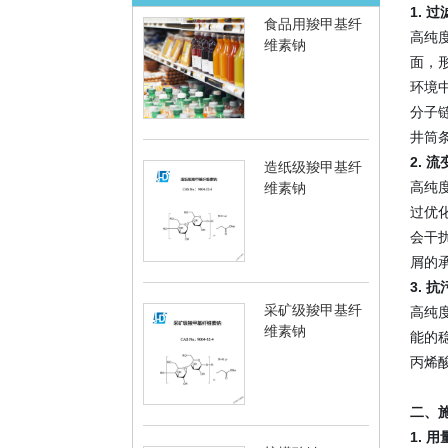
1. 
食品用羧甲基纤
高纯
维素钠
面，
环境
分子
井筒
2. 
造纸级羧甲基纤
高纯度
维素钠
过优化
会干
屑的
3. 
采矿级羧甲基纤
高纯
维素钠
能的稳
丙烯
二、
1. 