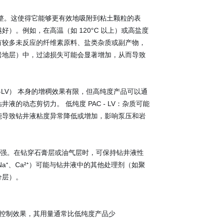
构完整。这使得它能够更有效地吸附到粘土颗粒的表
）。例如，在高温（如 120°C 以上）或高盐度
含有较多未反应的纤维素原料、盐类杂质或副产物，
岩地层）中，过滤损失可能会显著增加，从而导致
C-LV） 本身的增稠效果有限，但高纯度产品可以通
动态剪切力。 低纯度 PAC - LV：杂质可能
能导致钻井液粘度异常降低或增加，影响泵压和岩
力更强。在钻穿石膏层或油气层时，可保持钻井液性
Na⁺、Ca²⁺）可能与钻井液中的其他处理剂（如聚
分层）。
滤控制效果，其用量通常比低纯度产品少