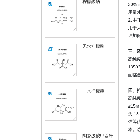
柠檬酸钠
30%
用量
2. 
用于
增加
无水柠檬酸
三、
高纯度
135
面临
四、
一水柠檬酸
高纯
≤15
失 18
强等
本。
陶瓷级羧甲基纤