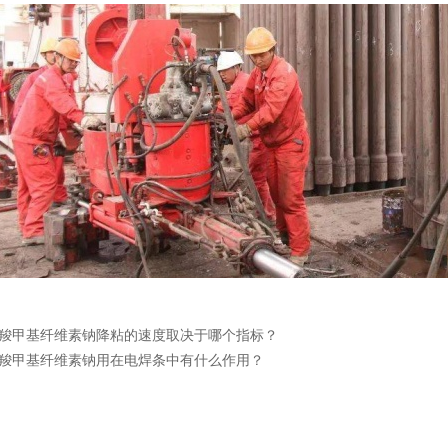
羧甲基纤维素钠降粘的速度取决于哪个指标？
羧甲基纤维素钠用在电焊条中有什么作用？