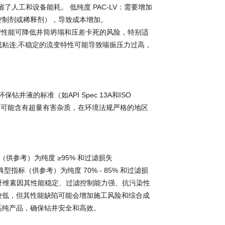
了人工和设备能耗。 低纯度 PAC-LV：需要增加
控制剂或稀释剂），导致成本增加。
流变性能可降低井筒坍塌和压差卡死的风险，特别适
造成粘连;不稳定的流变特性可能导致喘振压力过高，
液的标准（如API Spec 13A和ISO
LV：可能含有超量有害杂质，在环境法规严格的地区
供参考）为纯度 ≥95% 和过滤损失
标（供参考）为纯度 70% - 85% 和过滤损
纤维素因其性能稳定、过滤控制能力强、抗污染性
较低，但其性能缺陷可能会增加施工风险和综合成
高纯产品，确保钻井安全和高效。