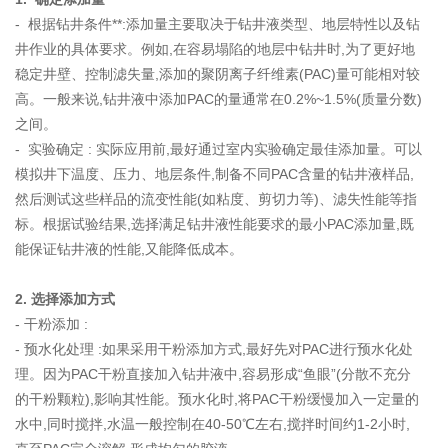
- 根据钻井条件**:添加量主要取决于钻井液类型、地层特性以及钻
井作业的具体要求。例如,在容易塌陷的地层中钻井时,为了更好地
稳定井壁、控制滤失量,添加的聚阴离子纤维素(PAC)量可能相对较
高。一般来说,钻井液中添加PAC的量通常在0.2%~1.5%(质量分数)
之间。
- 实验确定 : 实际应用前,最好通过室内实验确定最佳添加量。可以
模拟井下温度、压力、地层条件,制备不同PAC含量的钻井液样品,
然后测试这些样品的流变性能(如粘度、剪切力等)、滤失性能等指
标。根据试验结果,选择满足钻井液性能要求的最小PAC添加量,既
能保证钻井液的性能,又能降低成本。
2. 选择添加方式
- 干粉添加 :
- 预水化处理 :如果采用干粉添加方式,最好先对PAC进行预水化处
理。因为PAC干粉直接加入钻井液中,容易形成“鱼眼”(分散不充分
的干粉颗粒),影响其性能。预水化时,将PAC干粉缓慢加入一定量的
水中,同时搅拌,水温一般控制在40-50℃左右,搅拌时间约1-2小时,