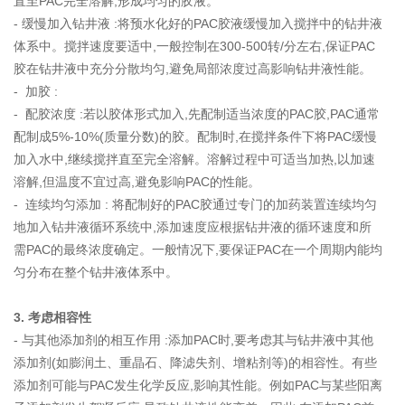
直至PAC完全溶解,形成均匀的胶液。
- 缓慢加入钻井液 :将预水化好的PAC胶液缓慢加入搅拌中的钻井液
体系中。搅拌速度要适中,一般控制在300-500转/分左右,保证PAC
胶在钻井液中充分分散均匀,避免局部浓度过高影响钻井液性能。
- 加胶 :
- 配胶浓度 :若以胶体形式加入,先配制适当浓度的PAC胶,PAC通常
配制成5%-10%(质量分数)的胶。配制时,在搅拌条件下将PAC缓慢
加入水中,继续搅拌直至完全溶解。溶解过程中可适当加热,以加速
溶解,但温度不宜过高,避免影响PAC的性能。
- 连续均匀添加 : 将配制好的PAC胶通过专门的加药装置连续均匀
地加入钻井液循环系统中,添加速度应根据钻井液的循环速度和所
需PAC的最终浓度确定。一般情况下,要保证PAC在一个周期内能均
匀分布在整个钻井液体系中。
3. 考虑相容性
- 与其他添加剂的相互作用 :添加PAC时,要考虑其与钻井液中其他
添加剂(如膨润土、重晶石、降滤失剂、增粘剂等)的相容性。有些
添加剂可能与PAC发生化学反应,影响其性能。例如PAC与某些阳离