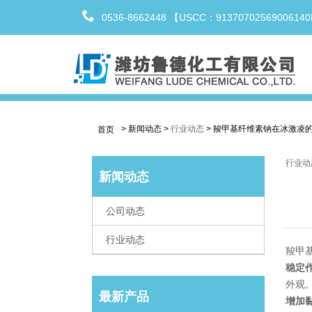
0536-8662448 【USCC：9137070256900614
>
新闻动态
>
行业动态
>
羧甲基纤维素钠在冰激凌
首页
行业动
新闻动态
公司动态
行业动态
羧甲
稳定
外观
最新产品
增加