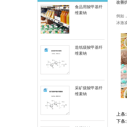
改善
食品用羧甲基纤
维素钠
例如
冰激
造纸级羧甲基纤
维素钠
采矿级羧甲基纤
维素钠
上条:
下条: