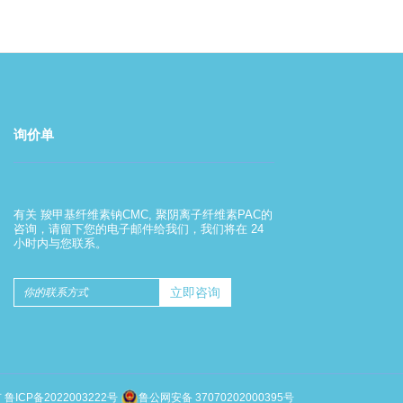
询价单
羧甲基纤维素钠的使用方法
有关 羧甲基纤维素钠CMC, 聚阴离子纤维素PAC的
2022-08-01
咨询，请留下您的电子邮件给我们，我们将在 24
小时内与您联系。
羧甲基纤维素钠的使用方法
有
鲁ICP备2022003222号
鲁公网安备 37070202000395号