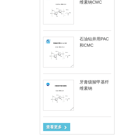
维素钠CMC
石油钻井用PAC
和CMC
牙膏级羧甲基纤
维素钠
查看更多