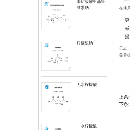
采矿级羧甲基纤
维素钠
在使
更
减
提
柠檬酸钠
总之
显著
无水柠檬酸
上条:
下条:
一水柠檬酸