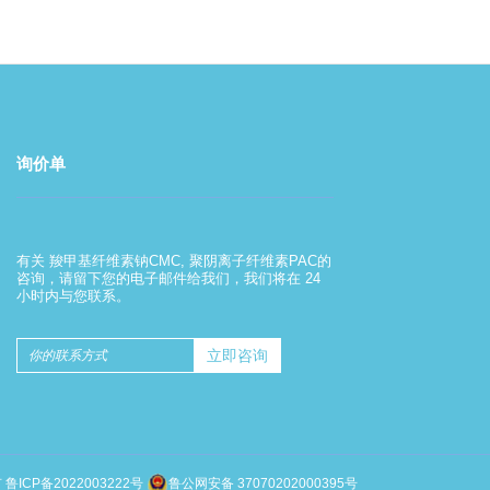
询价单
羧甲基纤维素钠的使用方法
有关 羧甲基纤维素钠CMC, 聚阴离子纤维素PAC的
2022-08-01
咨询，请留下您的电子邮件给我们，我们将在 24
小时内与您联系。
羧甲基纤维素钠的使用方法
有
鲁ICP备2022003222号
鲁公网安备 37070202000395号