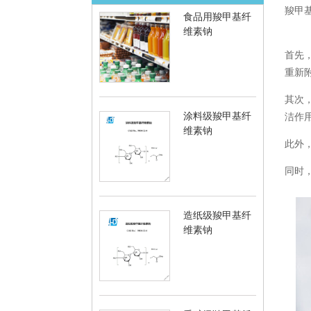
羧甲
食品用羧甲基纤
维素钠
首先
重新
其次
涂料级羧甲基纤
洁作
维素钠
此外
同时
造纸级羧甲基纤
维素钠