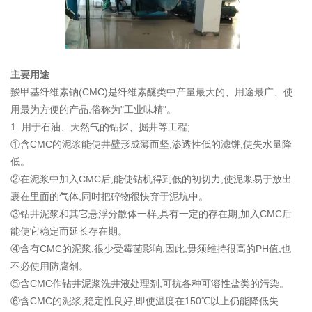
主要用途
羧甲基纤维素钠(CMC)是纤维素醚类中产量最大的、用途最广、使
用最为方便的产品,俗称为"工业味精"。
1. 用于石油、天然气的钻探、掘井等工程;
①含CMC的泥浆能使井壁形成薄而坚,渗透性低的滤饼,使失水量降
低。
②在泥浆中加入CMC后,能使钻机得到低的初切力,使泥浆易于放出
裹在里面的气体,同时把碎物很快弃于泥坑中。
③钻井泥浆和其它悬浮分散体一样,具有一定的存在期,加入CMC后
能使它稳定而延长存在期。
④含有CMC的泥浆,很少受霉菌影响,因此,毋须维持很高的PH值,也
不必使用防腐剂。
⑤含CMC作钻井泥浆洗井液处理剂,可抗各种可溶性盐类的污染。
⑥含CMC的泥浆,稳定性良好,即使温度在150℃以上仍能降低失