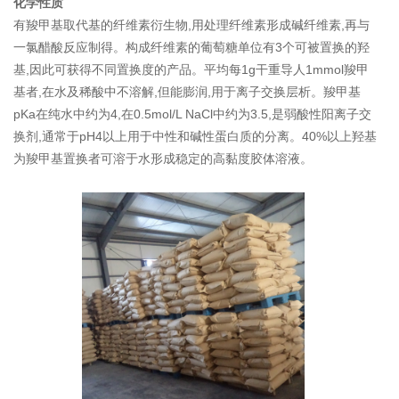
化学性质
有羧甲基取代基的纤维素衍生物,用处理纤维素形成碱纤维素,再与
一氯醋酸反应制得。构成纤维素的葡萄糖单位有3个可被置换的羟
基,因此可获得不同置换度的产品。平均每1g干重导人1mmol羧甲
基者,在水及稀酸中不溶解,但能膨润,用于离子交换层析。羧甲基
pKa在纯水中约为4,在0.5mol/L NaCl中约为3.5,是弱酸性阳离子交
换剂,通常于pH4以上用于中性和碱性蛋白质的分离。40%以上羟基
为羧甲基置换者可溶于水形成稳定的高黏度胶体溶液。