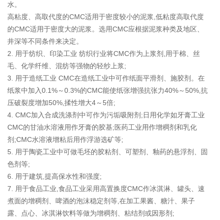
水。
高粘度、高取代度的CMC适用于密度较小的泥浆,低粘度高取代度
的CMC适用于密度大的泥浆。选用CMC应根据泥浆种类及地区、
井深等不同条件来决定。
2. 用于纺织、印染工业 纺织行业将CMC作为上浆剂,用于棉、丝
毛、化学纤维、混纺等强物的轻纱上浆;
3. 用于造纸工业 CMC在造纸工业中可作纸面平滑剂、施胶剂。在
纸浆中加入0.1%～0.3%的CMC能使纸张增强抗张力40%～50%,抗
压破裂度增加50%,揉性增大4～5倍;
4. CMC加入合成洗涤剂中可作为污垢吸附剂;日用化学如牙膏工业
CMC的甘油水溶液用作牙膏的胶基;医药工业用作增稠剂和乳化
剂;CMC水溶液增粘后用作浮游选矿等;
5. 用于陶瓷工业中可做毛坯的胶粘剂、可塑剂、釉药的悬浮剂、固
色剂等;
6. 用于建筑,提高保水性和强度;
7. 用于食品工业,食品工业采用高置换度CMC作冰淇淋、罐头、速
煮面的增稠剂、啤酒的泡沫稳定剂等,在加工果酱、糖汁、果子
露、点心、冰淇淋饮料等做为增稠剂、粘结剂或因形剂;