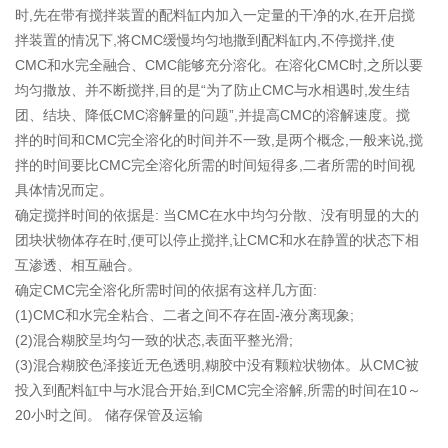
时,先在带有搅拌装置的配料缸内加入一定量的干净的水,在开启搅
拌装置的情况下,将CMC缓慢均匀地撒到配料缸内,不停搅拌,使
CMC和水完全融合、CMC能够充分溶化。在溶化CMC时,之所以要
均匀撒放、并不断搅拌,目的是“为了防止CMC与水相遇时,发生结
团、结块、降低CMC溶解量的问题”,并提高CMC的溶解速度。搅
拌的时间和CMC完全溶化的时间并不一致,是两个概念,一般来说,搅
拌的时间要比CMC完全溶化所需的时间短得多,二者所需的时间视
具体情况而定。
确定搅拌时间的依据是: 当CMC在水中均匀分散、没有明显的大的
团块状物体存在时,便可以停止搅拌,让CMC和水在静置的状态下相
互渗透、相互融合。
确定CMC完全溶化所需时间的依据有这样几方面:
(1)CMC和水完全粘合、二者之间不存在固-液分离现象;
(2)混合糊胶呈均匀一致的状态,表面平整光滑;
(3)混合糊胶色泽接近无色透明,糊胶中没有颗粒状物体。从CMC被
投入到配料缸中与水混合开始,到CMC完全溶解,所需的时间在10～
20小时之间。 储存保管及运输