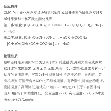
反应原理
CMC 的主要化学反应是纤维素和碱生成碱纤维素的碱化反应以及
碱纤维素和一氯乙酸的醚化反应。
第一步:碱化: [C
H
O
(OH)
] n + nNaOH→[C
H
O
(OH)
ONa ]
6
7
2
3
6
7
2
2
n
+ nH
O
2
第二步:醚化: [C
H
O
(OH)
ONa ]
+ nClCH
COONa
6
7
2
2
n
2
→[C
H
O
(OH)
OCH
COONa ]
+ nNaCl
6
7
2
2
2
n
物理性质
羧甲基纤维素钠(CMC)属阴离子型纤维素醚类,外观为白色或微絮
状纤维粉末或白末,无嗅无味,无毒;易溶于冷水或热水,形成具有一定
粘度的透明溶液。溶液为中性或微碱性,不溶于乙醇、异丙醇、等
有机溶剂,可溶于含水60%的乙醇或溶液。有吸湿性,对光热稳定,粘
度随温度升高而降低,溶液在PH值2～10稳定,PH低于2,有固体析
出,PH值高于10粘度降低。变色温度227℃,炭化温度252℃,2%水溶
液表面张力71mn/n。