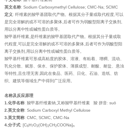
英文名称
: Sodium Carboxymethyl Cellulose; CMC-Na; SCMC
定义
: 纤维素的羧甲基团取代产物。根据其分子量或取代程度,可以
是完全溶解的或不可溶的多聚体,后者可作为弱酸型阳离子交换剂,
用以分离中性或碱性蛋白质等。
羧甲基纤维素,是纤维素的羧甲基团取代产物。根据其分子量或取
代程度,可以是完全溶解的或不可溶的多聚体,后者可作为弱酸型阳
离子交换剂,用以分离中性或碱性蛋白质等。
羧甲基纤维素可形成高粘度的胶体、溶液、有粘着、增稠、流动、
乳化分散、赋形、保水、保护胶体、薄膜成型、耐酸、耐盐、悬浊
等特性,且生理无害,因此在食品、医药、日化、石油、造纸、纺
织、建筑等领域生产中得到广泛应用。
名称及反应原理
1.化学名称
: 羧甲基纤维素钠,又称羧甲基纤维素 羧 拼音: suō
2.英文全称
: Sodium Carboxyl Methyl Cellulose
3.英文简称
: CMC, SCMC, CMC-Na
4.分子式
: [C
H
O
(OH)
CH
COONa]
6
7
2
2
2
n