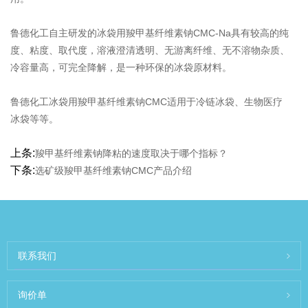
鲁德化工自主研发的冰袋用羧甲基纤维素钠CMC-Na具有较高的纯
度、粘度、取代度，溶液澄清透明、无游离纤维、无不溶物杂质、
冷容量高，可完全降解，是一种环保的冰袋原材料。
鲁德化工冰袋用羧甲基纤维素钠CMC适用于冷链冰袋、生物医疗
冰袋等等。
上条:
羧甲基纤维素钠降粘的速度取决于哪个指标？
下条:
选矿级羧甲基纤维素钠CMC产品介绍
联系我们
询价单