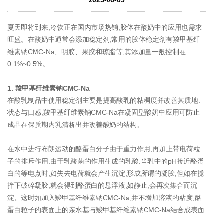
夏天即将到来,冷饮正在国内市场热销,胶体在酸奶中的应用也需求
旺盛。在酸奶中通常会添加稳定剂,常用的胶体稳定剂有羧甲基纤
维素钠CMC-Na、明胶、果胶和琼脂等,其添加量一般控制在
0.1%~0.5%。
1. 羧甲基纤维素钠CMC-Na
在酸乳制品中使用稳定剂主要是提高酸乳的粘稠度并改善其质地、
状态与口感,羧甲基纤维素钠CMC-Na在凝固型酸奶中应用可防止
成品在保质期内乳清析出并改善酸奶的结构。
在水中进行布朗运动的酪蛋白分子由于重力作用,再加上带电荷粒
子的排斥作用,由于乳酸菌的作用生成的乳酸,当乳中的pH接近酪蛋
白的等电点时,如失去电荷就会产生沉淀,形成所谓的凝胶,但如在搅
拌下破碎凝胶,就会得到酪蛋白的悬浮液,如静止,会再次集合而沉
淀。这时如加入羧甲基纤维素钠CMC-Na,并不增加溶液的粘度,酪
蛋白粒子的表面上的亲水基与羧甲基纤维素钠CMC-Na结合成表面