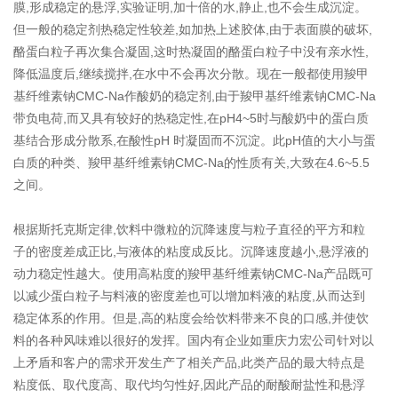
膜,形成稳定的悬浮,实验证明,加十倍的水,静止,也不会生成沉淀。
但一般的稳定剂热稳定性较差,如加热上述胶体,由于表面膜的破坏,
酪蛋白粒子再次集合凝固,这时热凝固的酪蛋白粒子中没有亲水性,
降低温度后,继续搅拌,在水中不会再次分散。现在一般都使用羧甲
基纤维素钠CMC-Na作酸奶的稳定剂,由于羧甲基纤维素钠CMC-Na
带负电荷,而又具有较好的热稳定性,在pH4~5时与酸奶中的蛋白质
基结合形成分散系,在酸性pH 时凝固而不沉淀。此pH值的大小与蛋
白质的种类、羧甲基纤维素钠CMC-Na的性质有关,大致在4.6~5.5
之间。
根据斯托克斯定律,饮料中微粒的沉降速度与粒子直径的平方和粒
子的密度差成正比,与液体的粘度成反比。沉降速度越小,悬浮液的
动力稳定性越大。使用高粘度的羧甲基纤维素钠CMC-Na产品既可
以减少蛋白粒子与料液的密度差也可以增加料液的粘度,从而达到
稳定体系的作用。但是,高的粘度会给饮料带来不良的口感,并使饮
料的各种风味难以很好的发挥。国内有企业如重庆力宏公司针对以
上矛盾和客户的需求开发生产了相关产品,此类产品的最大特点是
粘度低、取代度高、取代均匀性好,因此产品的耐酸耐盐性和悬浮