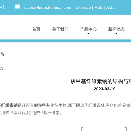
0P】
sales@ludechemical.com
Sitemap
|
RSS
|
XML
首页
关于我们
产品中心
新闻动态
功能
态
羧甲基纤维素钠的结构与
2023-03-19
基纤维素钠
是纤维素的羧甲基化衍生物,属于阴离子纤维素醚,主链结构是
气用羧甲基取代,得到羧甲基纤维素。