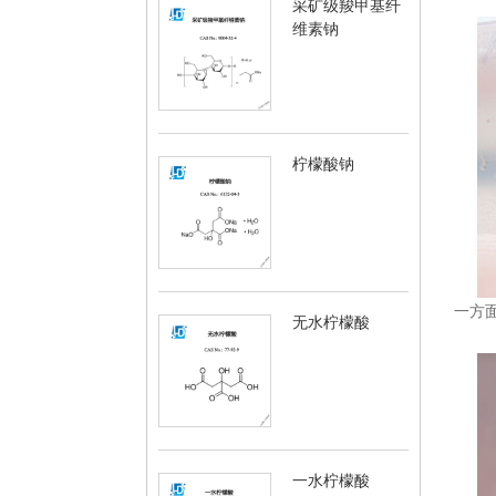
采矿级羧甲基纤
维素钠
柠檬酸钠
一方
无水柠檬酸
一水柠檬酸