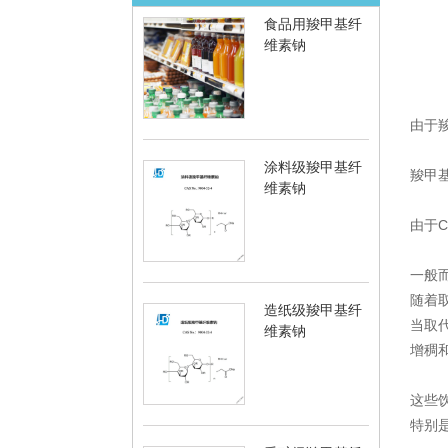
食品用羧甲基纤
维素钠
由于
涂料级羧甲基纤
羧甲
维素钠
由于
一般而
随着
造纸级羧甲基纤
当取代
维素钠
增稠
这些
特别