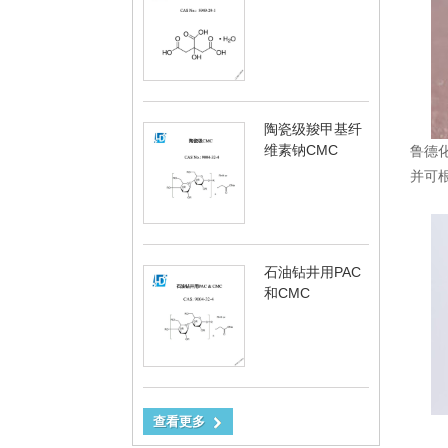
陶瓷级羧甲基纤
维素钠CMC
鲁德
并可
石油钻井用PAC
和CMC
查看更多