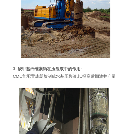
3. 羧甲基纤维素钠在压裂液中的作用:
CMC能配置成凝胶制成水基压裂液,以提高后期油井产量