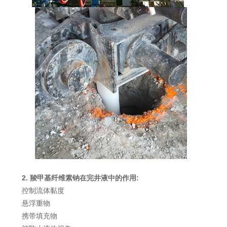
2. 羧甲基纤维素钠在完井液中的作用:
控制流体黏度
悬浮重物
携带填充物