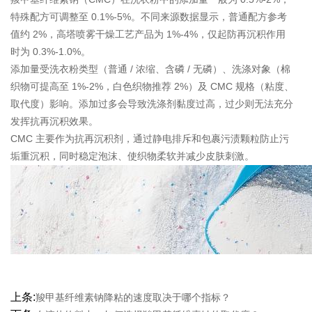
特殊配方可调整至 0.1%-5%。不同来源数据显示，普通配方参考
值约 2%，高塔喷雾干燥工艺产品为 1%-4%，仅起防再沉积作用
时为 0.3%-1.0%。
添加量受洗衣粉类型（普通 / 浓缩、含磷 / 无磷）、洗涤对象（棉
织物可提高至 1%-2%，白色织物推荐 2%）及 CMC 规格（粘度、
取代度）影响。添加过多会导致洗涤剂黏度过高，过少则无法充分
发挥抗再沉积效果。
CMC 主要作为抗再沉积剂，通过静电排斥和包裹污渍颗粒防止污
垢重沉积，同时稳定泡沫、使织物柔软并减少皮肤刺激。
上条:
羧甲基纤维素钠降粘的速度取决于哪个指标？