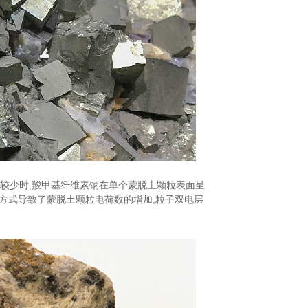
量较少时,羧甲基纤维素钠在单个蒙脱土颗粒表面呈
方式导致了蒙脱土颗粒电荷数的增加,粒子双电层