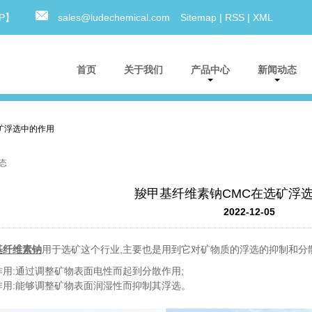
0P】
sales@ludechemical.com
Sitemap
|
RSS
|
XML
首页
关于我们
产品中心
新闻动态
矿浮选中的作用
态
羧甲基纤维素钠CMC在选矿浮
2022-12-05
基纤维素钠
用于选矿这个行业,主要也是用到它对矿物质的浮选的抑制和分
作用:通过调整矿物表面电性而起到分散作用;
作用:能够调整矿物表面润湿性而抑制其浮选。