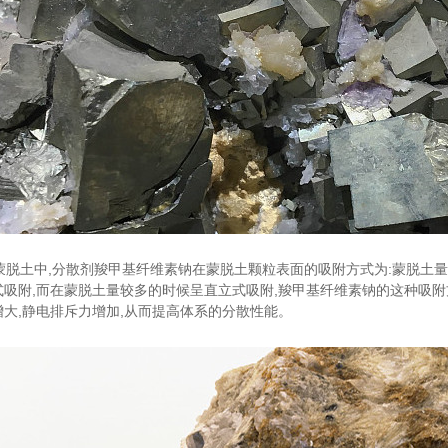
 在蒙脱土中,分散剂羧甲基纤维素钠在蒙脱土颗粒表面的吸附方式为:蒙脱土
式吸附,而在蒙脱土量较多的时候呈直立式吸附,羧甲基纤维素钠的这种吸附
增大,静电排斥力增加,从而提高体系的分散性能。