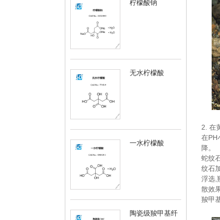
柠檬酸钠
无水柠檬酸
2.
在PH
一水柠檬酸
降。
蛇纹
纹石
浮选
散效
羧甲
陶瓷级羧甲基纤