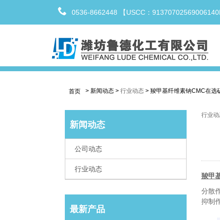
0536-8662448 【USCC：9137070256900614
>
新闻动态
>
行业动态
>
羧甲基纤维素钠CMC在选
首页
行业动
新闻动态
公司动态
行业动态
羧甲
分散
抑制
最新产品