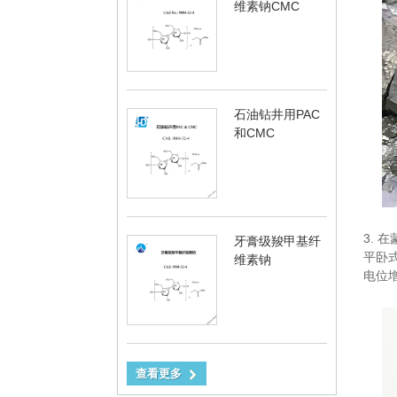
维素钠CMC
石油钻井用PAC
和CMC
3.
牙膏级羧甲基纤
平卧
维素钠
电位
查看更多