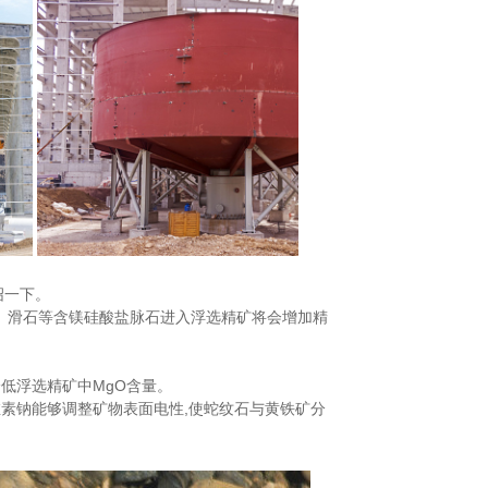
绍一下。
纹石、滑石等含镁硅酸盐脉石进入浮选精矿将会增加精
降低浮选精矿中MgO含量。
维素钠能够调整矿物表面电性,使蛇纹石与黄铁矿分