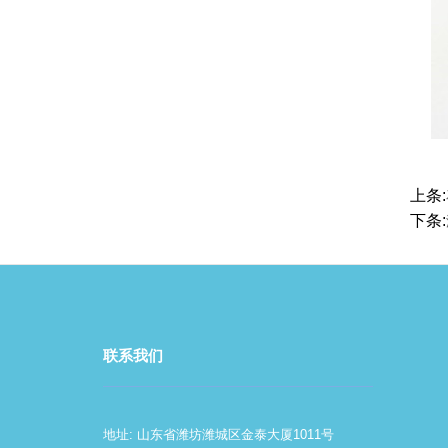
上条:
下条:
联系我们
地址: 山东省潍坊潍城区金泰大厦1011号