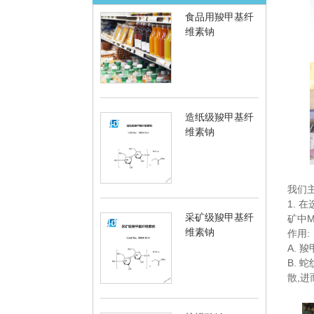
食品用羧甲基纤
维素钠
造纸级羧甲基纤
维素钠
我们
1.
采矿级羧甲基纤
矿中M
维素钠
作用:
A.
B.
散,