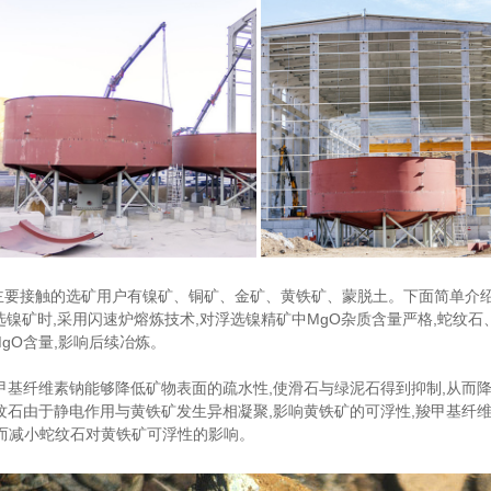
主要接触的选矿用户有镍矿、铜矿、金矿、黄铁矿、蒙脱土。下面简单介
 在选镍矿时,采用闪速炉熔炼技术,对浮选镍精矿中MgO杂质含量严格,蛇
gO含量,影响后续冶炼。
 羧甲基纤维素钠能够降低矿物表面的疏水性,使滑石与绿泥石得到抑制,从而
 蛇纹石由于静电作用与黄铁矿发生异相凝聚,影响黄铁矿的可浮性,羧甲基纤
进而减小蛇纹石对黄铁矿可浮性的影响。