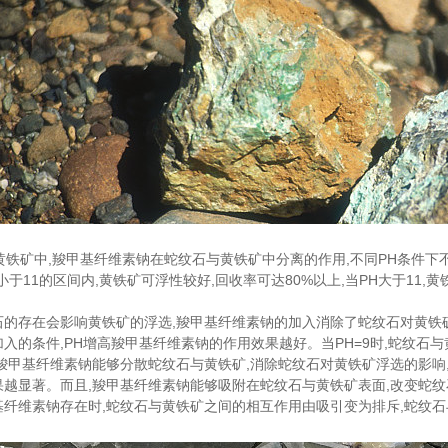
 在黄铁矿中,羧甲基纤维素钠在蛇纹石与黄铁矿中分离的作用,不同PH条件
小于11的区间内,黄铁矿可浮性较好,回收率可达80%以上,当PH大于11
石的存在会影响黄铁矿的浮选,羧甲基纤维素钠的加入消除了蛇纹石对黄铁
加入的条件,PH增高羧甲基纤维素钠的作用效果越好。当PH=9时,蛇纹石
,羧甲基纤维素钠能够分散蛇纹石与黄铁矿,消除蛇纹石对黄铁矿浮选的影响
果越显著。而且,羧甲基纤维素钠能够吸附在蛇纹石与黄铁矿表面,改变蛇纹
基纤维素钠存在时,蛇纹石与黄铁矿之间的相互作用由吸引变为排斥,蛇纹