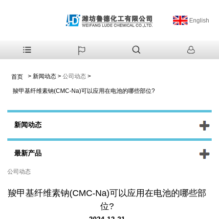
English
>
新闻动态
>
公司动态
>
首页
羧甲基纤维素钠(CMC-Na)可以应用在电池的哪些部位?
新闻动态
最新产品
公司动态
羧甲基纤维素钠(CMC-Na)可以应用在电池的哪些部
位?
2024-12-21